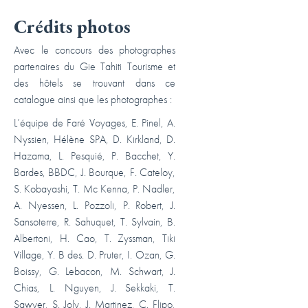
Crédits photos
Avec le concours des photographes
partenaires du Gie Tahiti Tourisme et
des hôtels se trouvant dans ce
catalogue ainsi que les photographes :
L’équipe de Faré Voyages, E. Pinel, A.
Nyssien, Hélène SPA, D. Kirkland, D.
Hazama, L. Pesquié, P. Bacchet, Y.
Bardes, BBDC, J. Bourque, F. Cateloy,
S. Kobayashi, T. Mc Kenna, P. Nadler,
A. Nyessen, L. Pozzoli, P. Robert, J.
Sansoterre, R. Sahuquet, T. Sylvain, B.
Albertoni, H. Cao, T. Zyssman, Tiki
Village, Y. B des. D. Pruter, I. Ozan, G.
Boissy, G. Lebacon, M. Schwart, J.
Chias, L. Nguyen, J. Sekkaki, T.
Sawyer, S. Joly, J. Martinez, C. Flipo,