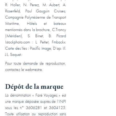
R. Holler, N. Perez, M. Aubert, A.
Rosenfeld, Paul Gauguin Cruises,
Compagnie Polynésienne de Transport
Maritime, Hôtels et bateaux
mentionnés dans la brochure, C.Troncy
(Méridien), S. Binet, B. Picard
Istockphoto.com : L. Pettet, Fmbackx.
Carte des îles : Pacific image, D’ap. ill.
J.L. Saquet.
Pour toute demande de reproduction,
contactez le webmestre.
Dépôt de la marque
La dénomination « Faré Voyages » est
une marque déposée auprès de l’INPI
sous les n° 3606281 et 3604125.
Toute utilisation ou reproduction sans